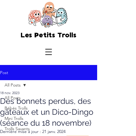
Les Petits Trolls
Post
All Posts
18 nov. 2023
All Posts
Des bonnets perdus, des
Bébés Trolls
gâteaux et un Dico-Dingo
Mini Trolls
(séance du 18 novembre)
Trolls Savants
Dernière mise à jour :
21 janv. 2024