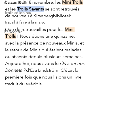
La samedi 18 novembre, les 
Mini Trolls
Grands Trolls
et les 
Trolls Savants
 se sont retrouvés 
Trolls solidaires
de nouveau à Kirsebergbibliotek.
Travail à faire à la maison
Que de retrouvailles pour les 
Mini 
Rencontre
Trolls
 ! Nous étions une quinzaine, 
avec la présence de nouveaux Minis, et 
le retour de Minis qui étaient malades 
ou absents depuis plusieurs semaines. 
Aujourd’hui, nous avons lu 
Où sont nos 
bonnets ?
 d’Eva Lindström. C’était la 
première fois que nous lisions un livre 
traduit du suédois.