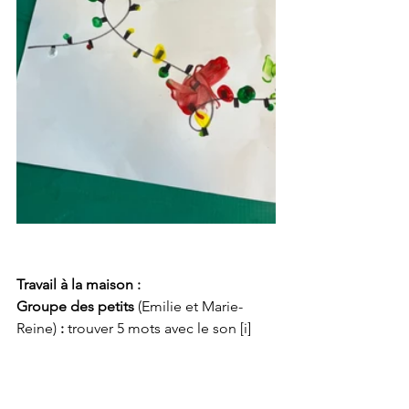
Travail à la maison :
Groupe des petits 
(Emilie et Marie-
Reine)
 :
 trouver 5 mots avec le son [i]
Groupe des grands
 (Yseult)
 : 
finir les 
exercices marqués "à faire à la maison" 
et s'entraîner à lire les mots le plus vite 