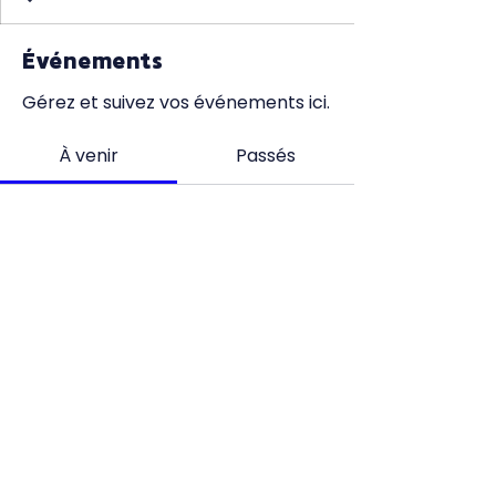
Événements
Gérez et suivez vos événements ici.
À venir
Passés
Pas de billet ni de réponse
pour le moment
Parcourir les événements