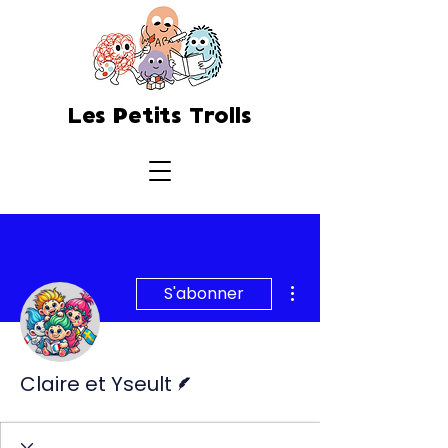
Les Petits Trolls
Plus d'actions
S'abonner
Écrivain
Claire et Yseult