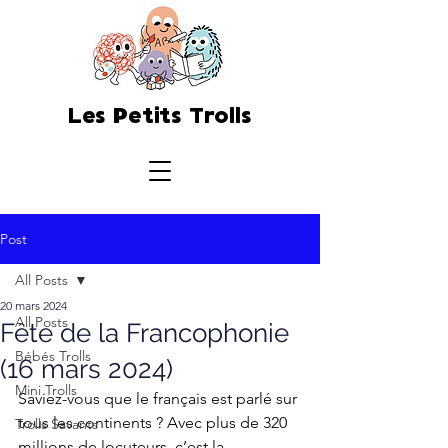
Les Petits Trolls
Post
All Posts
20 mars 2024
All Posts
Fête de la Francophonie
Bébés Trolls
(16 mars 2024)
Mini Trolls
Saviez-vous que le français est parlé sur 
tous les continents ? Avec plus de 320 
Trolls Savants
millions de locuteurs, c’est la 