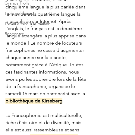
Grands Trolls
cinquième langue la plus parlée dans 
Trolls solidaires
le monde et la quatrième langue la 
plus utilisée sur Internet. Après 
Travail à faire à la maison
l’anglais, le français est la deuxième 
Rencontre
langue étrangère la plus apprise dans 
le monde ! Le nombre de locuteurs 
francophones ne cesse d’augmenter 
chaque année sur la planète, 
notamment grâce à l'Afrique. Toutes 
ces fascinantes informations, nous 
avons pu les apprendre lors de la fête 
de la francophonie, organisée le 
samedi 16 mars en partenariat avec la 
bibliothèque de Kirseberg
. 
La Francophonie est multiculturelle, 
riche d'histoire et de diversité, mais 
elle est aussi rassembleuse et sans 